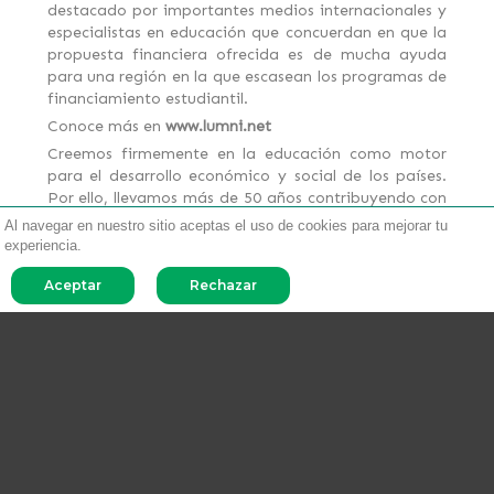
destacado por importantes medios internacionales y
especialistas en educación que concuerdan en que la
propuesta financiera ofrecida es de mucha ayuda
para una región en la que escasean los programas de
financiamiento estudiantil.
Conoce más en
www.lumni.net
Creemos firmemente en la educación como motor
para el desarrollo económico y social de los países.
Por ello, llevamos más de 50 años contribuyendo con
proyectos e iniciativas de alto impacto en las futuras
Al navegar en nuestro sitio aceptas el uso de cookies para mejorar tu
generaciones. Te invitamos a conocer nuestras
experiencia.
actividades en las redes sociales
Facebook
e
Aceptar
Rechazar
Instagram
.
Compartir en: