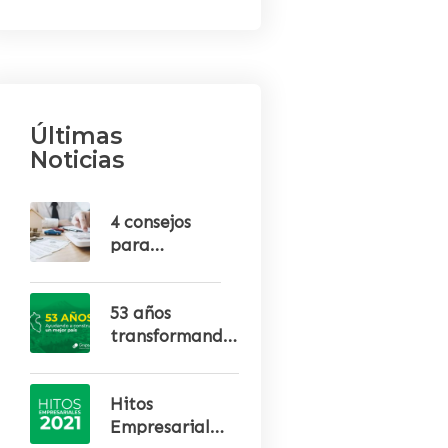
Últimas
Noticias
4 consejos
para
solucionar
una deuda
53 años
en el banco
transformando
la vida de los
emprendedores
Hitos
Empresariales