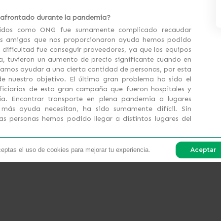
an afrontado durante la pandemia?
uidos como ONG fue sumamente complicado recaudar
nes amigas que nos proporcionaron ayuda hemos podido
 dificultad fue conseguir proveedores, ya que los equipos
, tuvieron un aumento de precio significante cuando en
mos ayudar a una cierta cantidad de personas, por esta
 de nuestro objetivo. El último gran problema ha sido el
eficiarios de esta gran campaña que fueron hospitales y
ia. Encontrar transporte en plena pandemia a lugares
más ayuda necesitan, ha sido sumamente difícil. Sin
s personas hemos podido llegar a distintos lugares del
ceptas el uso de cookies para mejorar tu experiencia.
Aceptar
 Grupo ACP?
yo de muchas personas solidarias y también empresas que
sonal de salud. Ellas nos pusieron en contacto con Grupo
es se pudo concretar 3 donaciones en los meses de julio,
aridad pudimos conseguir equipos de bioseguridad a más
atendiendo a pacientes COVID en guardias de 12 a 24