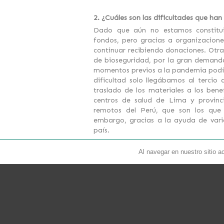
2. ¿Cuáles son las dificultades que h
Dado que aún no estamos constit
fondos, pero gracias a organizacio
continuar recibiendo donaciones. Otra
de bioseguridad, por la gran demanda
momentos previos a la pandemia podía
dificultad solo llegábamos al tercio
traslado de los materiales a los ben
centros de salud de Lima y provinc
remotos del Perú, que son los que 
embargo, gracias a la ayuda de varia
país.
Al navegar en nuestro sitio a
3. ¿Cómo fue su primer contacto con
En esta misión hemos recibido el apo
nos permitieron ayudar a nuestro per
ACP y luego de distintas conversacion
agosto y octubre.
Gracias a su solid
de 300 médicos que se encontraban 
horas.