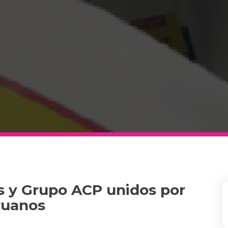
s y Grupo ACP unidos por
eruanos
m