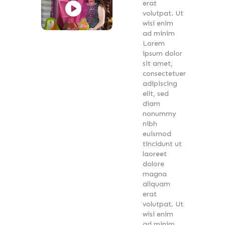
erat
volutpat. Ut
wisi enim
ad minim
Lorem
ipsum dolor
sit amet,
consectetuer
adipiscing
elit, sed
diam
nonummy
nibh
euismod
tincidunt ut
laoreet
dolore
magna
aliquam
erat
volutpat. Ut
wisi enim
ad minim