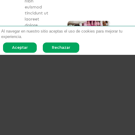
nibh
euismod
tincidunt ut
laoreet
dolore
magna
Al navegar en nuestro sitio aceptas el uso de cookies para mejorar tu
experiencia.
aliquam
erat
Aceptar
Rechazar
volutpat. Ut
wisi enim
ad minim
Lorem
ipsum dolor
sit amet,
consectetuer
adipiscing
elit, sed
diam
nonummy
nibh
euismod
tincidunt ut
laoreet